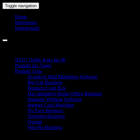
Skip
Toggle navigation
to
the
Home
content
Impressum
Datenschutz
Business Portal
NEU! Traffic Kurs für 0€
Produkt des Tages
Produkt Tests
4Leads E-Mail Marketing Software
Big Gig Business
Business Cash Box
Das ultimative Home Office Business
Imparare Webinar Software
Internet Cash Maschine
No Face Business
Telegram Business
Quentn
Win Pin Business