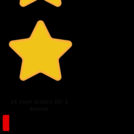
Quentn
1€ zum testen für 1
Monat