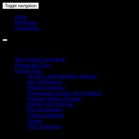
Skip
Toggle navigation
to
the
Home
content
Impressum
Datenschutz
Business Portal
NEU! Traffic Kurs für 0€
Produkt des Tages
Produkt Tests
4Leads E-Mail Marketing Software
Big Gig Business
Business Cash Box
Das ultimative Home Office Business
Imparare Webinar Software
Internet Cash Maschine
No Face Business
Telegram Business
Quentn
Win Pin Business