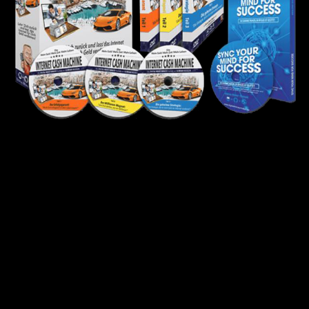
Das kann das Produkt
Ein Coaching Programm ist immer etwas Besonderes. Man weiß zu
Beginn nicht wie man damit umgehen muss. Oder, wer hat sich
schon Coachen lassen in seinem Leben? Kaum jemand, kennt die
Erfahrung, wie es sein wird, wenn man durch eigenes Mindset sein
Leben neu regeln wird.
Gunnar Kessler ist einer der besten Coaches in Deutschland und
jeder sollte die Gelegenheit wahrnehmen sich ein Coaching zu
nehmen. Leider kann sich der Großteil das nicht leisten. Wie toll ist
es dann, wenn Du hier und jetzt die Möglichkeit dazu hast, eines
seiner Coachings zu nutzen. Sehe es nicht als Ausgabe, sondern als