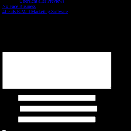
Category
Übersicht aller Previews
No Face Business
4Leads E-Mail Marketing Software
Schreibe einen Kommentar
Deine E-Mail-Adresse wird nicht veröffentlicht.
Erforderliche
Felder sind mit
*
markiert
Kommentar
*
Name
*
E-Mail
*
Website