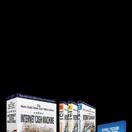
Du bekommst gezeigt, wie Du eine Facebook Werbung erstellt oder
die Nische findest für das Infoprodukt. Ich denke, das dies aber
nicht unbedingt der Hauptfokus der Internet Cash Machine ist,
sondern das Mentoring in dem Du lernst, wie Du ins Handeln
kommt und nicht immer nur einen Infokurs nach dem anderen
kaufst. Und das ist in meinen Augen unheimlich hilfreich.
Was nützt es Dir den x ten Videokurs zum Thema Affiliate werden
zu besitzen, wenn Du ihn nicht umsetzen wirst? Es ist so wichtig,
das Du an Deiner Einstellung arbeiten wirst, um erfolgreich zu sein.
Nicht nur im Business, auch im Leben. Der Kurs zeigt Dir, wie Du
endlich den Absprung schaffen wirst, um Deine Ziele zu erreichen.
Um ein Einkommen zu verdienen, was mehr ist, als Dein
momentanes.