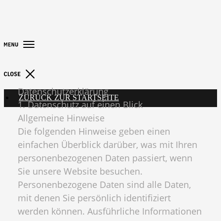
Datenschutzerklärung
ZURÜCK ZUR STARTSEITE
1. Datenschutz auf einen Blick
Allgemeine Hinweise
Die folgenden Hinweise geben einen
einfachen Überblick darüber, was mit Ihren
personenbezogenen Daten passiert, wenn
Sie unsere Website besuchen.
Personenbezogene Daten sind alle Daten,
mit denen Sie persönlich identifiziert
werden können. Ausführliche Informationen